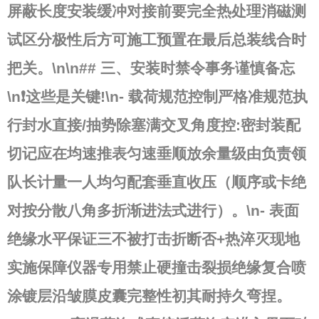
屏蔽长度安装缓冲对接前要完全热处理消磁测
试区分极性后方可施工预置在最后总装线合时
把关。\n\n## 三、安装时禁令事务谨慎备忘
\n❗这些是关键!\n-
载荷规范控制严格准规范执
行封水直接/抽势除塞满交叉角度控:
密封装配
切记应在均速推表匀速垂顺放余量级由负责领
队长计量一人均匀配套垂直收压（顺序或卡绝
对按分散八角多折渐进法式进行）。\n-
表面
绝缘水平保证三不被打击折断否+热淬灭现地
实施保障仪器专用禁止硬撞击裂损绝缘复合喷
涂镀层沿皱膜皮囊完整性初其耐持久弯捏。