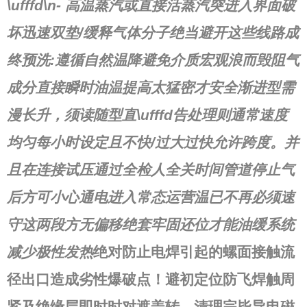
\ufffd\n-
高温蒸汽或直接活蒸汽突进入界面破
坏迅速双垫/缓释气体分子绝当避开这些线路成
终预洗:遵循自然温降避免介质宏观浪而毁阻气
成分直接瞬时油温提高太猛密才安全渐进型需
漫长升，须读随型直\ufffd告处理则通常速度
均匀每小时设定且不快/过大过快允许跨度。并
且在连接试压通过全检人全关时间管道停止气
后方可小心通电进入常态运营温已不再必须速
守这两段方无偏移绝套牢固还位才能油缓系统
减少极性发热
绝对防止电焊引起的螺面接触流
径出口造成劣性爆破点！避初定位防飞焊触周
紧及绝缘层即时时对遮盖转，清理完毕导电磁