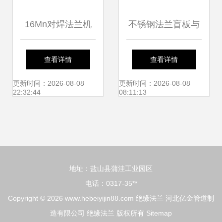
16Mn对焊法兰机
不锈钢法兰盲板与
加工的行业须知与
合金盲板法兰的应
查看详情
查看详情
绝缘法兰应用解析
用与选择指南
更新时间：2026-08-08
更新时间：2026-08-08
22:32:44
08:11:13
地址：盐山县蒲洼工业园区
电话：0317-35**
Copyright © 2026
www.hebeiyijin88.com
绝缘法兰
河北亿金管道制
造有限公司
绝缘法兰
版权所有
Sitemap