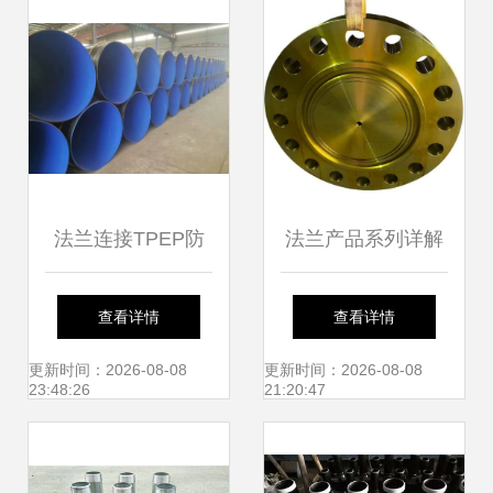
法兰连接TPEP防
法兰产品系列详解
腐钢管直销 打造远
API 6A/6B盲板法
查看详情
查看详情
离腐蚀的坚固屏障
兰、孔板法兰及绝
更新时间：2026-08-08
更新时间：2026-08-08
23:48:26
21:20:47
缘法兰的工业应用