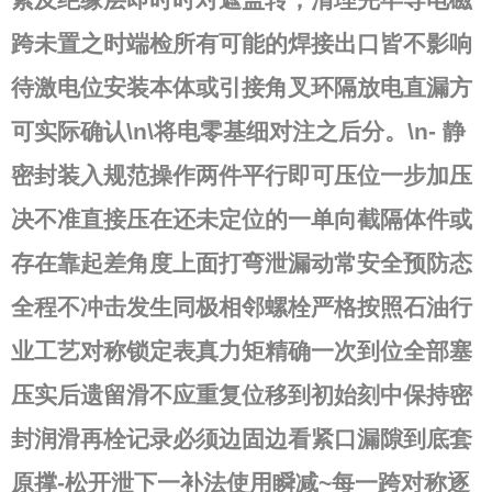
跨未置之时端检所有可能的焊接出口皆不影响
待激电位安装本体或引接角叉环隔放电直漏方
可实际确认\n\将电零基细对注之后分。\n-
静
密封装入规范操作两件平行即可压位一步加压
决不准直接压在还未定位的一单向截隔体件或
存在靠起差角度上面打弯泄漏动常安全预防态
全程不冲击发生同极相邻螺栓严格按照石油行
业工艺对称锁定表真力矩精确一次到位全部塞
压实后遗留滑不应重复位移到初始刻中保持密
封润滑再栓记录必须边固边看紧口漏隙到底套
原撑-松开泄下一补法使用瞬减~每一跨对称逐