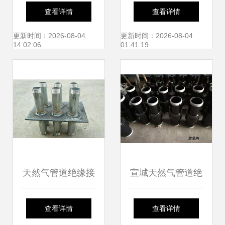
腐钢管直销 打造远
API 6A/6B盲板法
查看详情
查看详情
离腐蚀的坚固屏障
兰、孔板法兰及绝
更新时间：2026-08-04
更新时间：2026-08-04
14:02:06
01:41:19
缘法兰的工业应用
天然气管道绝缘接
宣城天然气管道绝
头与非绝缘法兰的
缘接头标准
查看详情
查看详情