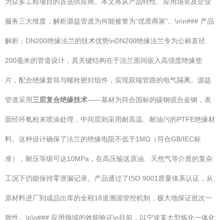
为众多工程项目的首选供应商。本文将从产品特性、应用场景及企业
服务三大维度，解析源益管道为何能被誉为“优质商家”。\n\n### 产品
解析：DN200绝缘法兰的技术优势\nDN200绝缘法兰专为公称直径
200毫米的管道设计，其关键结构在于法兰面间嵌入高强度绝缘垫
片，配合绝缘套筒与螺栓密封组件，实现双端管路的电气隔离。源益
管道采用
三层复合绝缘技术
——基材为符合国标的碳钢或合金钢，表
面经环氧粉末喷涂处理，中间层则采用耐高温、耐油污的PTFE绝缘材
料。这种设计确保了法兰的绝缘电阻不低于1MΩ（符合GB/IEC标
准），耐压等级可达10MPa，在高压输送原油、天然气等介质的复杂
工况下仍能保持零泄漏记录。产品通过了ISO 9001质量体系认证，从
原材料进厂到成品出库的全程18道溯源管控机制，极大地保证批次一
致性。\n\n### 应用领域的效能验证\n目前，以宁波某大型炼化一体化